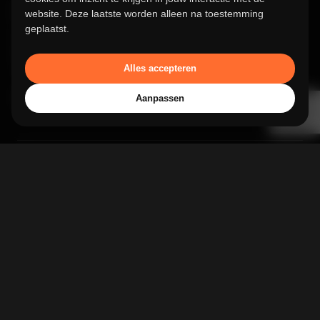
Kom langs
website. Deze laatste worden alleen na toestemming
geplaatst.
Copernicuslaan 15-17
6716 BM Ede
The Netherlands
Alles accepteren
Get directions
Aanpassen
Follow Us
Facebook
Instagram
LinkedIn