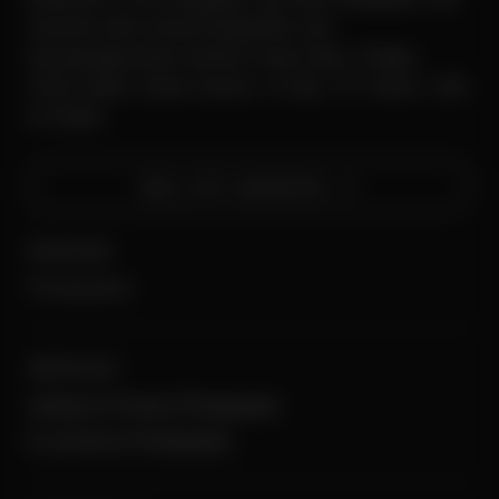
recente werk omvat fotografie voor
toonaangevende merken zoals Nike, Philips,
EN
Cheil, Moët, Swiss Sense, G-Star, TP Vision, JDE
Facebook
Instagram
LinkedIn
en Miele.
EN
WILL OP LINKEDIN
WILL OP LINKEDIN
POSITION
Photographer
SERVICES
Lifestyle & Product Photography
E-commerce Photography