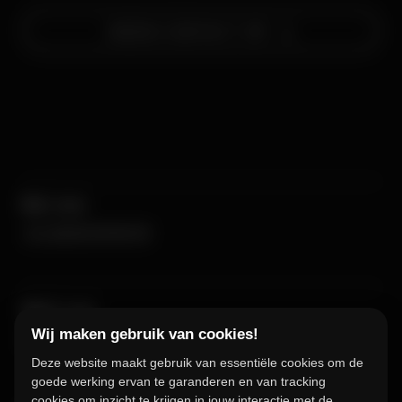
NEEM CONTACT OP
NEEM CONTACT OP
Bel ons
+31 (0)318 69 80 00
Mail ons
Wij maken gebruik van cookies!
hello@lukkien.com
Deze website maakt gebruik van essentiële cookies om de
goede werking ervan te garanderen en van tracking
cookies om inzicht te krijgen in jouw interactie met de