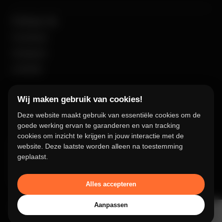
Follow Us
Facebook
Instagram
LinkedIn
Wij maken gebruik van cookies!
Deze website maakt gebruik van essentiële cookies om de
goede werking ervan te garanderen en van tracking
cookies om inzicht te krijgen in jouw interactie met de
Start jouw project
website. Deze laatste worden alleen na toestemming
Privacy
geplaatst.
Algemene Voorwaarden
Cookies beheren
Alles accepteren
Aanpassen
© 2026 Lukkien