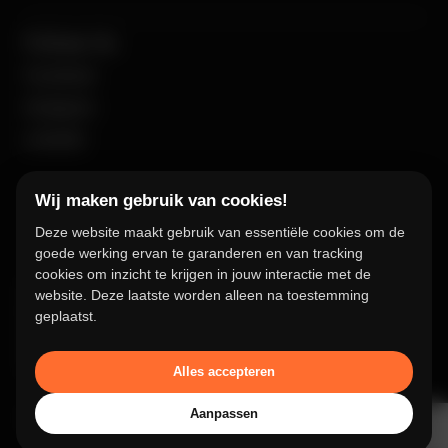
Follow Us
Facebook
Instagram
LinkedIn
Wij maken gebruik van cookies!
Deze website maakt gebruik van essentiële cookies om de
goede werking ervan te garanderen en van tracking
cookies om inzicht te krijgen in jouw interactie met de
Start jouw project
website. Deze laatste worden alleen na toestemming
Privacy
geplaatst.
Algemene Voorwaarden
Cookies beheren
Alles accepteren
Aanpassen
© 2026 Lukkien