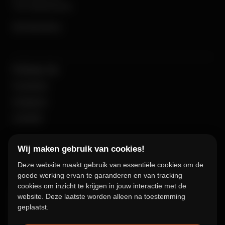
The Netherlands
Get directions
Follow Us
Facebook
Instagram
LinkedIn
Wij maken gebruik van cookies!
Deze website maakt gebruik van essentiële cookies om de
goede werking ervan te garanderen en van tracking
cookies om inzicht te krijgen in jouw interactie met de
Start jouw project
website. Deze laatste worden alleen na toestemming
Privacy
geplaatst.
Algemene Voorwaarden